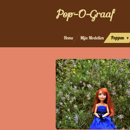
Ga
Pop-O-Graaf
direct
naar
de
hoofdinhoud
Home
Mijn Modellen
Poppen