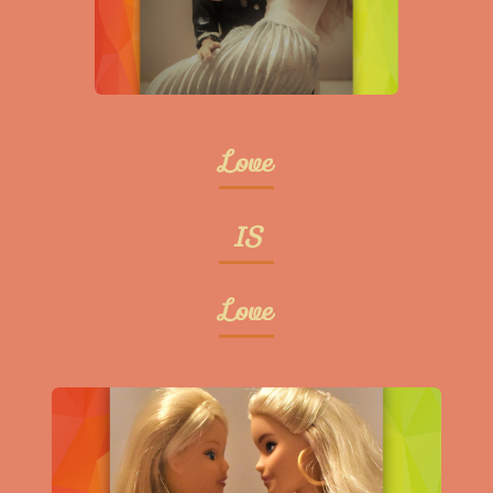
Love
IS
Love